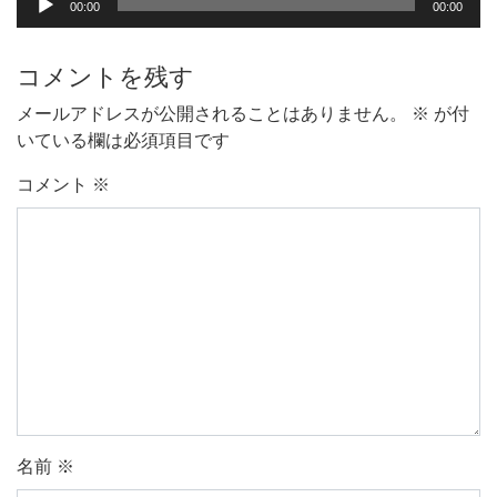
00:00
00:00
ー
声
ヤ
プ
ー
コメントを残す
レ
ー
メールアドレスが公開されることはありません。
※
が付
ヤ
いている欄は必須項目です
ー
コメント
※
名前
※