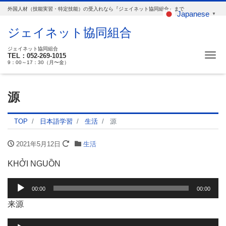
外国人材（技能実習・特定技能）の受入れなら『ジェイネット協同組合』まで
Japanese
▼
ジェイネット協同組合
ジェイネット協同組合
Me
TEL：052-269-1015
9：00～17：30（月〜金）
源
TOP
日本語学習
生活
源
2021年5月12日
生活
KHỞI NGUỒN
音
00:00
00:00
声
来源
プ
レ
音